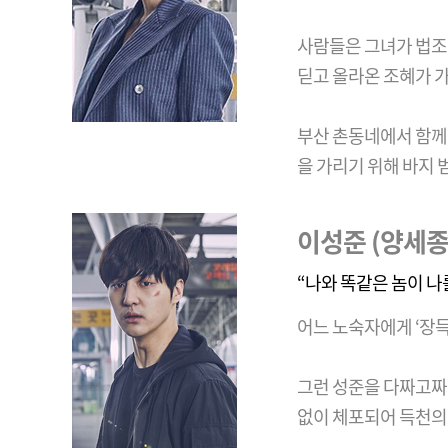
사람들은 그녀가 법조
딛고 올라온 조혜가 가
부산 촌동네에서 함께 
을 가리기 위해 바지
이성준 (양세종
“나와 똑같은 놈이 나
어느 노숙자에게 ‘장득
그런 성준을 다짜고짜 
없이 체포되어 득천의