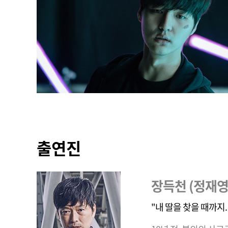
출연진
장득천 (정재영
"내 딸을 찾을 때까지. 