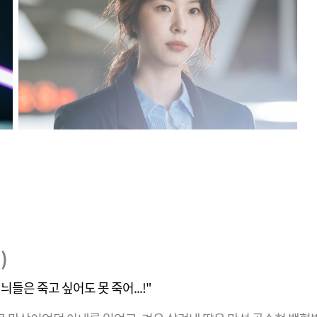
)
늬들은 죽고 싶어도 못 죽어...!"