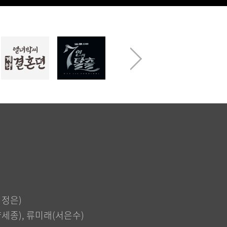
김정은)
세종), 류미래(서은수)