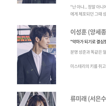
“난 아냐... 정말 
에게 체포되던 그때 성
이성훈 (양세종
"악마가 되기로 결심했다
분명 성준과 똑같은 
미스테리의 키를 쥐고 
류미래 (서은수