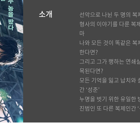
소개
선악으로 나뉜 두 명의 복
형사의 이야기를 다룬 복
마
나와 모든 것이 똑같은 복
한다면?
그리고 그가 행하는 연쇄
목된다면?
모든 기억을 잃고 납치와 
간 ‘성준’
누명을 벗기 위한 유일한 
진범인 또 다른 복제인간 ‘