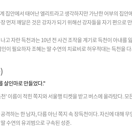
계 집안에서 태어난 엘리트라고 생각하지만 가난한 어부의 집안에
장 먼저 깨달은 것은 강자가 되기 위해선 강자들을 자기 편으로 만
나고 자란 득천과는 10년 전 사건 조작을 계기로 득천이 아내를 잃
 범인이 필요하자 조혜는 딸 수연의 치료비로 허우적대는 득천을 다
)
를 살인마로 만들었다."
천’ 이름이 적힌 쪽지와 서울행 티켓을 받고 버스에 올라탔다. 모든 
공격하는 한 남자, 다름 아닌 쪽지 속 장득천이다. 자신에 대해 
 딸 수연의 유괴범으로 구속된 성준.