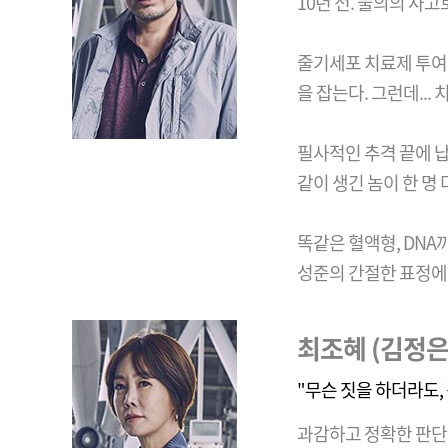
10년 전. 불의의 사
줄기세포 치료제 투여
을 잡는다. 그런데..
필사적인 추격 끝에 납
같이 생긴 놈이 한 명 
똑같은 혈액형, DNA
성준의 간절한 표정에 
최조혜 (김정은
"무슨 짓을 하더라도,
과감하고 정확한 판단