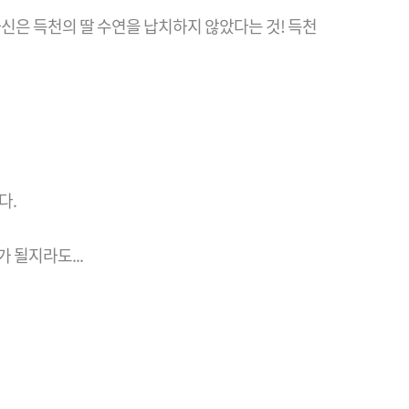
 자신은 득천의 딸 수연을 납치하지 않았다는 것! 득천
다.
 될지라도...