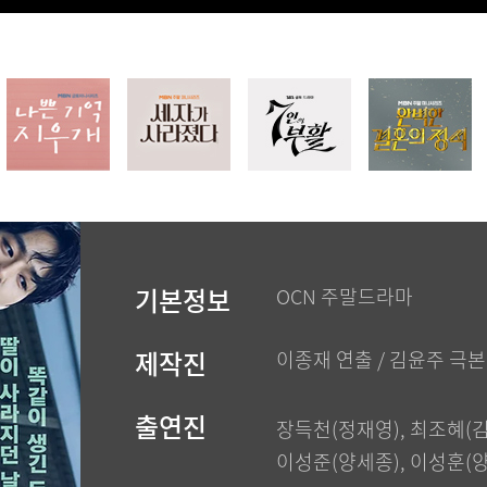
기본정보
OCN 주말드라마
제작진
이종재 연출 / 김윤주 극본
출연진
장득천(정재영), 최조혜(
이성준(양세종), 이성훈(양